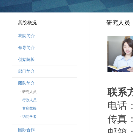
研究人员
我院概况
我院简介
领导简介
·
曾晓明党组书记
创始院长
·
奚劲松副院长
部门简介
·
韩晶磊副院长
·
周勇副院长
团队简介
联系
·
林勇新副院长
·
研究人员
·
行政人员
电话：（
·
客座教授
传真：（
·
访问学者
邮箱：l
国际合作