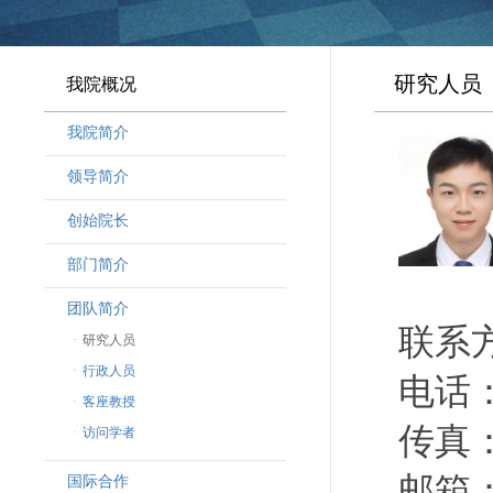
研究人员
我院概况
我院简介
领导简介
·
曾晓明党组书记
创始院长
·
奚劲松副院长
部门简介
·
韩晶磊副院长
·
周勇副院长
团队简介
联系
·
林勇新副院长
·
研究人员
·
行政人员
电话：（
·
客座教授
传真：（
·
访问学者
邮箱：li
国际合作