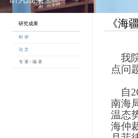
《海
研究成果
时 评
论 文
我
专 著 / 编 著
点问
自
南海
温态
海仲
月菲