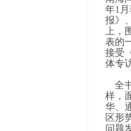
年1
报》
上，
表的
接受
体专
全
样，
华、
区形
问题