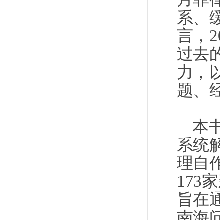
系、
言，2
过去
力，
题、
本
系统
理自作
17
旨在
南海