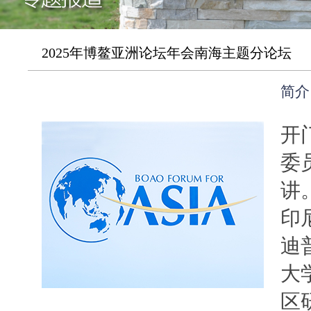
2025年博鳌亚洲论坛年会南海主题分论坛
简介
开
委
讲
印
迪
大
区