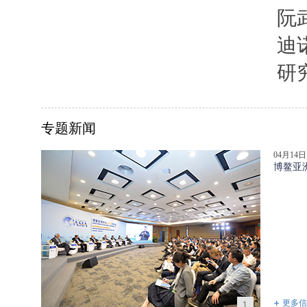
阮
迪
研
专题新闻
04月14日
博鳌亚
更多信
1