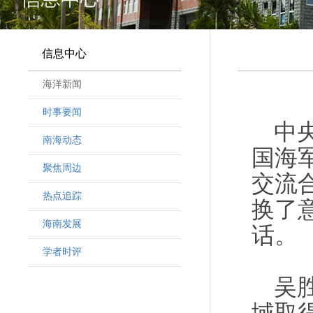
信息中心
海洋新闻
时事要闻
中
南海动态
国海
聚焦周边
交流
热点追踪
换了
海南发展
话。
学者时评
吴