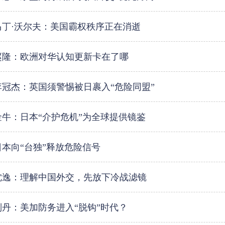
马丁·沃尔夫：美国霸权秩序正在消逝
赵隆：欧洲对华认知更新卡在了哪
李冠杰：英国须警惕被日裹入“危险同盟”
金牛：日本“介护危机”为全球提供镜鉴
日本向“台独”释放危险信号
沈逸：理解中国外交，先放下冷战滤镜
刘丹：美加防务进入“脱钩”时代？