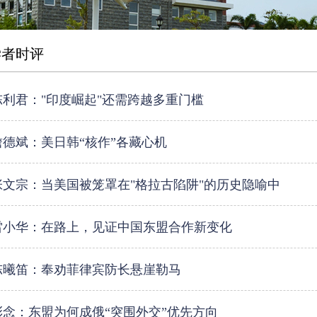
学者时评
陈利君："印度崛起"还需跨越多重门槛
詹德斌：美日韩“核作”各藏心机
张文宗：当美国被笼罩在"格拉古陷阱"的历史隐喻中
雷小华：在路上，见证中国东盟合作新变化
陈曦笛：奉劝菲律宾防长悬崖勒马
彭念：东盟为何成俄“突围外交”优先方向