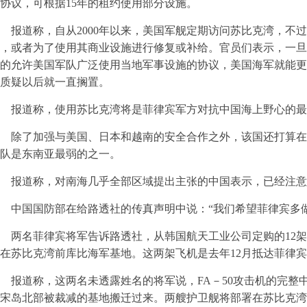
协议，可根据15年的租约使用部分设施。
报道称，自从2000年以来，美国军舰定期访问苏比克湾，不
，或者为了使用其商业设施进行修复或补给。官员们表示，一旦
的允许美国军队广泛使用当地军事设施的协议，美国海军就能更
质疑以后就一直搁置。
报道称，使用苏比克湾将是菲律宾军方对抗中国海上野心的最
除了加强与美国、日本和越南的安全合作之外，该国还打算在未
队是东南亚最弱的之一。
报道称，对南海几乎全部区域提出主张的中国表示，已经注意
中国国防部在给路透社的传真声明中说：“我们希望菲律宾多
两名菲律宾将军告诉路透社，从韩国航天工业公司定购的12架F
在苏比克湾前库比海军基地。这两架飞机是去年12月抵达菲律
报道称，这两名未透露姓名的将军说，FA－50攻击机的完整
宋岛北部被裁减的基地搬迁过来。两艘护卫舰将部署在苏比克湾