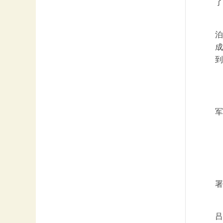
了
泊
成
到
军
署
吕