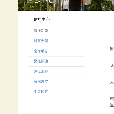
信息中心
海洋新闻
时事要闻
海
南海动态
聚焦周边
达
热点追踪
海南发展
人
学者时评
域
重