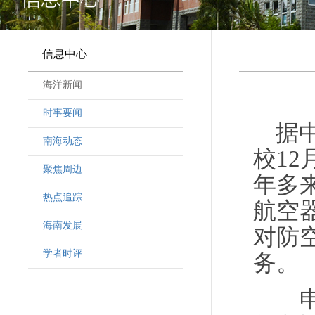
信息中心
海洋新闻
时事要闻
据
南海动态
校1
聚焦周边
年多
热点追踪
航空
海南发展
对防
学者时评
务。
申进