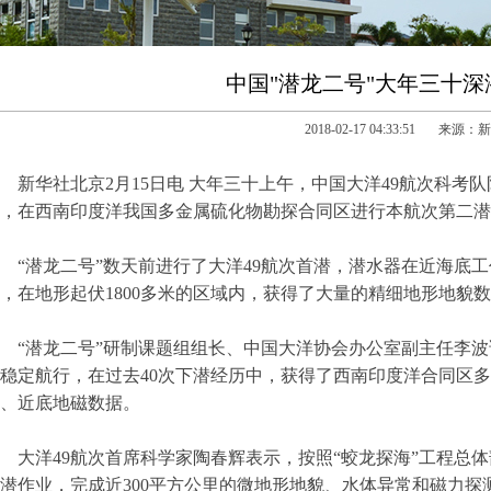
中国"潜龙二号"大年三十
2018-02-17 04:33:51 来源
新华社北京2月15日电 大年三十上午，中国大洋49航次科考队
，在西南印度洋我国多金属硫化物勘探合同区进行本航次第二潜
潜龙二号”数天前进行了大洋49航次首潜，潜水器在近海底工作3
，在地形起伏1800多米的区域内，获得了大量的精细地形地貌
潜龙二号”研制课题组组长、中国大洋协会办公室副主任李波说
稳定航行，在过去40次下潜经历中，获得了西南印度洋合同区
、近底地磁数据。
洋49航次首席科学家陶春辉表示，按照“蛟龙探海”工程总体
潜作业，完成近300平方公里的微地形地貌、水体异常和磁力