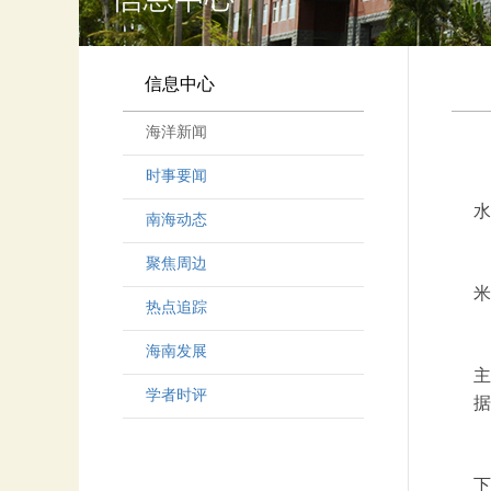
信息中心
海洋新闻
时事要闻
水
南海动态
聚焦周边
“
米
热点追踪
“
海南发展
主
学者时评
据
大
下