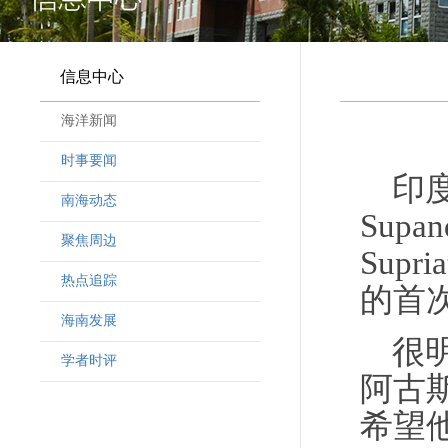
信息中心
海洋新闻
时事要闻
印
南海动态
Sup
聚焦周边
Sup
热点追踪
的首
海南发展
很
学者时评
阿古
希望