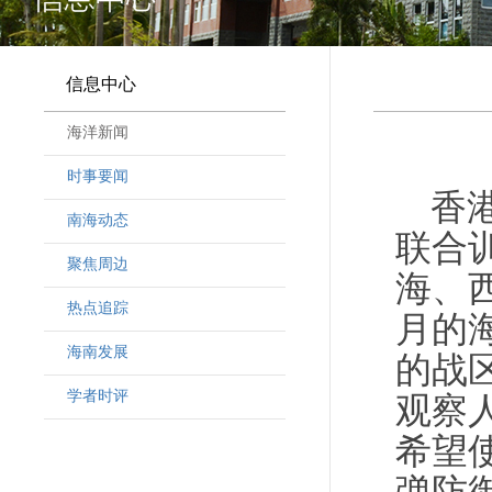
信息中心
海洋新闻
时事要闻
香
南海动态
联合
聚焦周边
海、
热点追踪
月的
海南发展
的战
学者时评
观察
希望