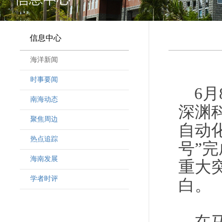
信息中心
海洋新闻
时事要闻
6
南海动态
深渊
聚焦周边
自动
热点追踪
号”
海南发展
重大
学者时评
白。