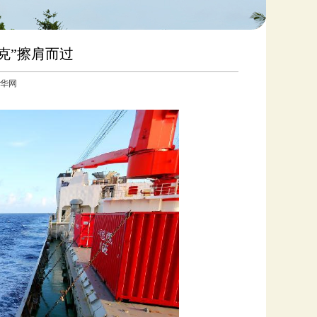
克”擦肩而过
：新华网