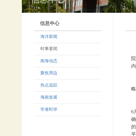
信息中心
海洋新闻
时事要闻
院
南海动态
内
聚焦周边
热点追踪
略
海南发展
学者时评
6
确
的
平