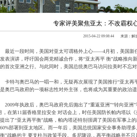
专家评美聚焦亚太：不改霸权
2015-04-22 09:08:44 来源：
最近一段时间，美国对亚太可谓格外上心——4月初，美国新
发表演讲，呼吁国会两党精诚合作，将“亚太再平 衡”战略推向
的首次亚洲之行。与此同时，美国总统奥巴马访问拉美时不忘对亚
卡特与奥巴马的一唱一和，无疑再次展现了美国推行“亚太再
是奥巴马政府的一项标志性对外主张，也将成为其重要的政治遗
2009年执政后，奥巴马政府先后抛出了“重返亚洲”“转向亚洲
月，在第11届香格里拉安全 对话会上，时任美国防长帕内塔以
提出了“亚太再平衡”战略，帕内塔还特别强调了美国在军事上的政
60%部署到亚太地区。而一年后，美国总统国家安全事务助理多
衡”战略的主 要支柱与政策手段。多尼隆说，再平衡战略并不