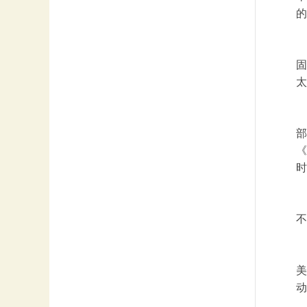
的
固
太
部
《
时
不
美
动