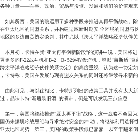
各种力量——军事、政治、贸易与投资、发展和我们的价值观来
如其所言，美国的确运用了多种手段来推进其再平衡战略。除
在亚太地区的同盟关系，并构建适应新时期安 全环境的同盟与
地区的多边自贸协定谈判，其中尤以《跨太平洋战略经济伙伴关
本月初，卡特在就“亚太再平衡新阶段”的演讲中说，美国将
署更多的F-22战斗机和B-2、B- 52远程轰炸机，增派“宙斯
跨太平洋战略经济伙伴关系协定》的高度重视，认为这一协定如
，卡特称，美国在发展与现有盟友关系的同时还将继续寻求新的
由此可见，与以往相比，卡特所列出的政策工具并没有太大新意
过，品味卡特“新瓶装旧酒”的演讲，倒是可以发现三点信息——
第一，美国将继续推进“亚太再平衡”战略，这一战略不会因
国仍未摆脱冷战思维与寻求绝对安全的冲 动，将继续利用选择
亚太地区局势；第三，美国的政策手段似已寥寥，以至于翻来倒