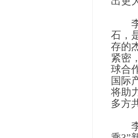
出更
李克
石，
存的
紧密
球合
国际
将助
多方
李克
乘3”