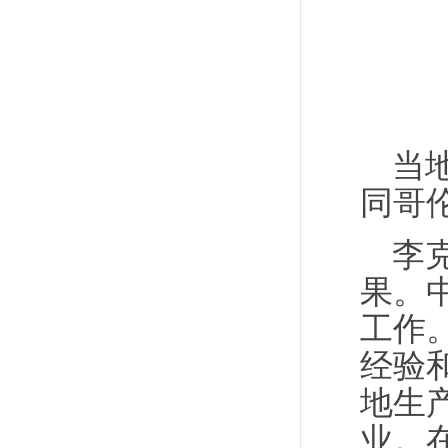
当
同哥
李
果。
工作
经验
地生
业。