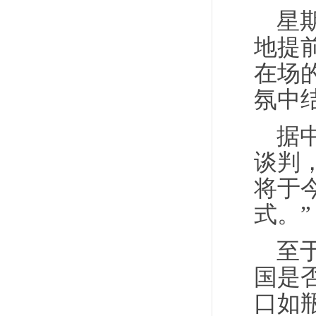
星
地提
在场
氛中
据
谈判
将于
式。”
至
国是
口如