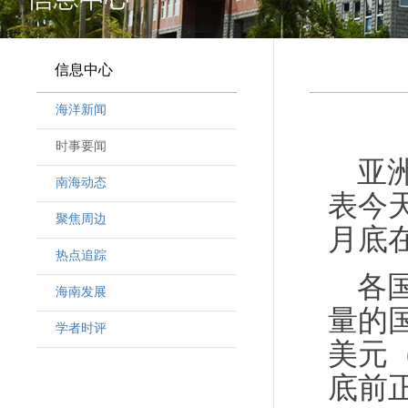
信息中心
海洋新闻
时事要闻
亚
南海动态
表今
聚焦周边
月底
热点追踪
各
海南发展
量的
学者时评
美元
底前