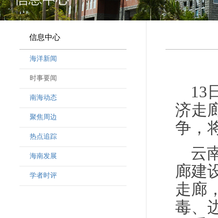
信息中心
海洋新闻
时事要闻
13
南海动态
济走
聚焦周边
争，
热点追踪
云
海南发展
廊建
学者时评
走廊
毒、