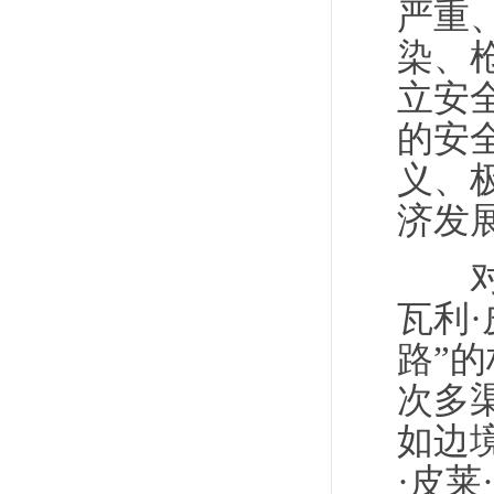
严重
染、
立安
的安
义、
济发
对此
瓦利
路”
次多
如边
·皮