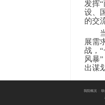
发挥
设、
的交
当天
展需
战，
风暴
出谋
我院概况
|
联