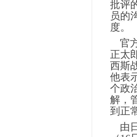
批评
员的
度。
官
正太
西斯
他表
个政
解，
到正
由