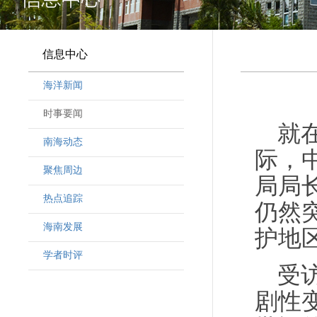
信息中心
海洋新闻
时事要闻
就
南海动态
际，
聚焦周边
局局
热点追踪
仍然
海南发展
护地
学者时评
受
剧性