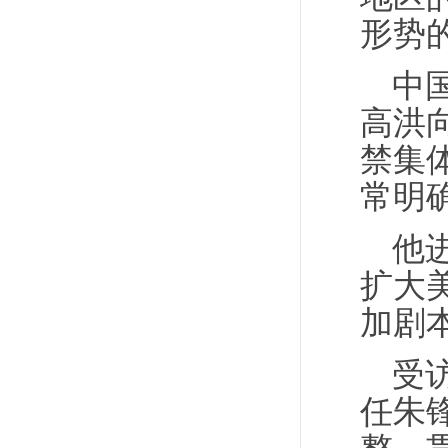
形势
中
高洪
禁集
常明
他
扩大
加剧
受
任朱