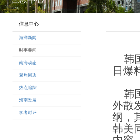
信息中心
海洋新闻
时事要闻
韩国
南海动态
日爆
聚焦周边
热点追踪
韩国
海南发展
外散
学者时评
纲，
韩美