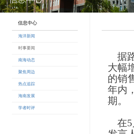
信息中心
海洋新闻
时事要闻
据
南海动态
大幅
聚焦周边
的销
热点追踪
年内
海南发展
期。
学者时评
在