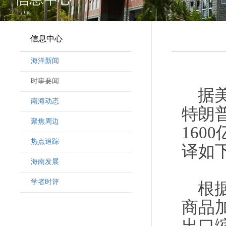
信息中心
海洋新闻
时事要闻
据
南海动态
特朗
聚焦周边
160
热点追踪
译如
海南发展
学者时评
根
商品