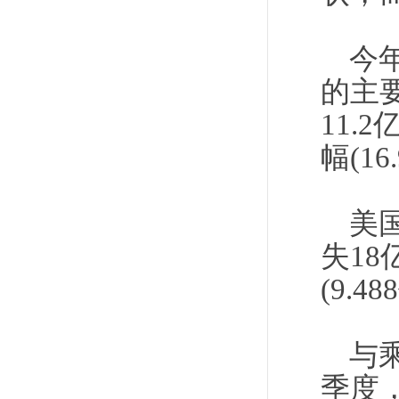
今
的主
11.
幅(1
美国
失18
(9.4
与
季度