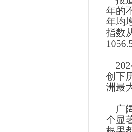
报
年的不
年均增
指数从
105
20
创下
洲最
广
个显
根果