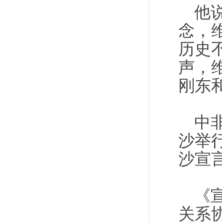
他
念，
历史
声，
刚东
中
沙举
沙宣
《
关系