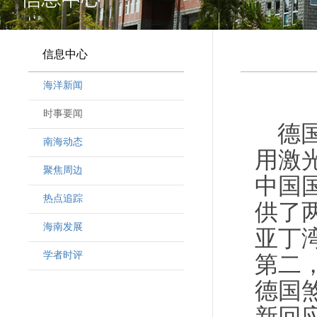
信息中心
海洋新闻
时事要闻
德
南海动态
用激
聚焦周边
中国
热点追踪
供了
海南发展
亚丁
学者时评
第二
德国