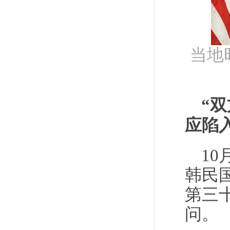
当地
“
应陷
1
韩民
第三
问。