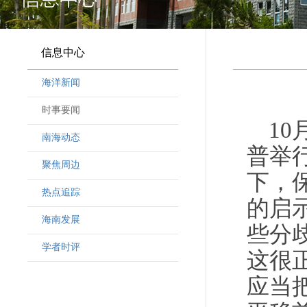
信息中心
海洋新闻
时事要闻
1
南海动态
普举
聚焦周边
下，
热点追踪
的启
海南发展
些分
学者时评
这很
应当