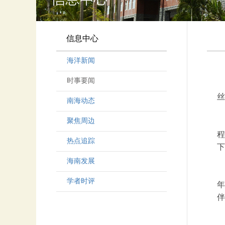
信息中心
海洋新闻
时事要闻
丝
南海动态
聚焦周边
程
热点追踪
下
海南发展
学者时评
年
伴