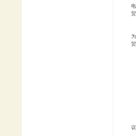
电
贸
为
贸
议