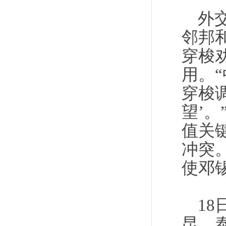
外
邻邦
穿梭
用。
穿梭
望’。
值关
冲突
使邓
1
昆、