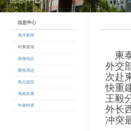
信息中心
海洋新闻
时事要闻
柬
南海动态
外交
聚焦周边
次赴
热点追踪
快重
海南发展
王毅
学者时评
外长
冲突