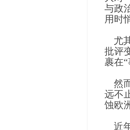
与政
用时
尤
批评
裹在
然
远不
蚀欧
近