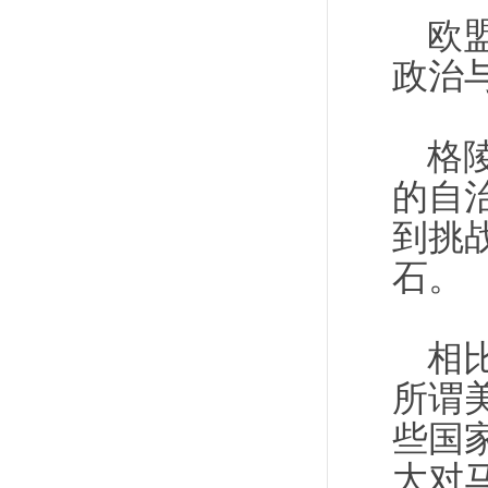
欧
政治
格
的自
到挑
石。
相
所谓
些国
大对