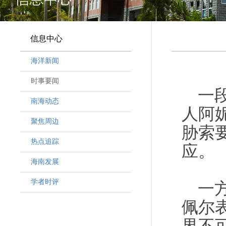
信息中心
海洋新闻
时事要闻
一
南海动态
人阿
聚焦周边
胁索
热点追踪
应。
海南发展
学者时评
一
佩尔