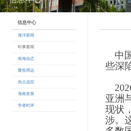
信息中心
海洋新闻
时事要闻
中
南海动态
些深
聚焦周边
热点追踪
2
海南发展
亚洲
学者时评
现状
涉。