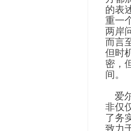
的表
重一
两岸
而言
但时
密，
间。
爱
非仅
了务
致力