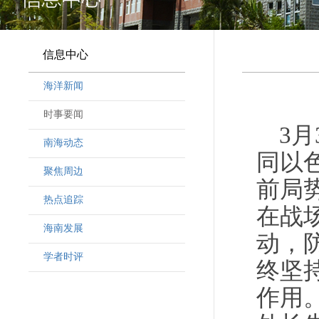
信息中心
海洋新闻
时事要闻
3
南海动态
同以
聚焦周边
前局
热点追踪
在战
海南发展
动，
学者时评
终坚
作用