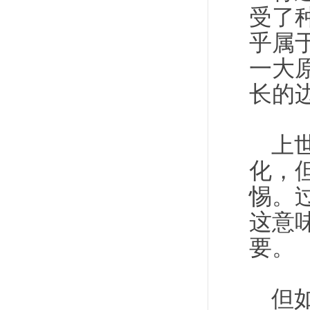
受了
乎属
一大
长的
上
化，
惕。
这意
要。
但