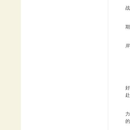
战
期
岸
八
好
赴
力
的