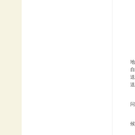
地
自
送
送
问
候