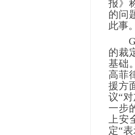
报》
的问
此事
GM
的裁
基础
高菲
援方
议“
一步
上安
定“