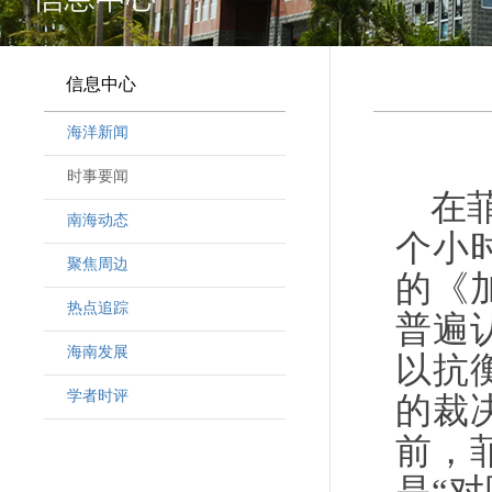
信息中心
海洋新闻
时事要闻
在
南海动态
个小
聚焦周边
的《
热点追踪
普遍
海南发展
以抗
学者时评
的裁
前，