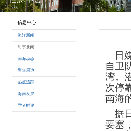
信息中心
海洋新闻
时事要闻
日
南海动态
自卫
聚焦周边
湾。
热点追踪
次停
海南发展
南海
学者时评
据
要塞