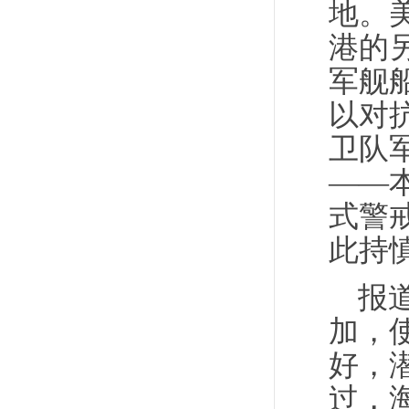
地。
港的
军舰
以对
卫队
——
式警
此持
报
加，
好，
过，