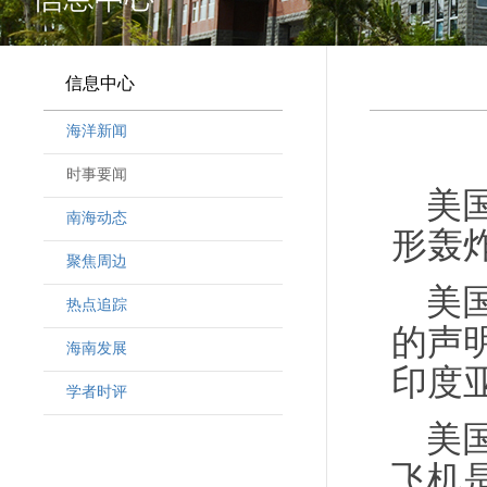
信息中心
海洋新闻
时事要闻
美
南海动态
形轰
聚焦周边
美
热点追踪
的声
海南发展
印度
学者时评
美
飞机是