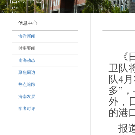
信息中心
海洋新闻
时事要闻
《
南海动态
卫队
聚焦周边
队4
热点追踪
多”
海南发展
外，
学者时评
的港
报