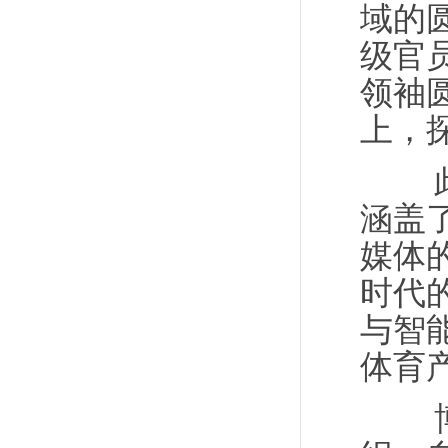
域的
级官
领袖
上，
此外
涵盖
媒体
时代
与智
体育
博鳌