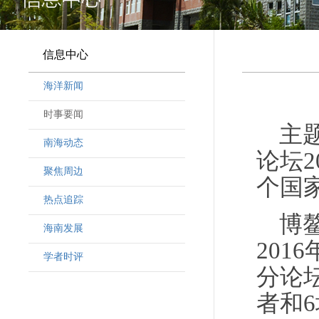
信息中心
海洋新闻
时事要闻
主
南海动态
论坛2
聚焦周边
个国家
热点追踪
博
海南发展
201
学者时评
分论
者和