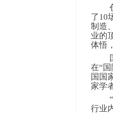
创新
了1
制造
业的
体悟
国际
在“
国国
家学
“年
行业