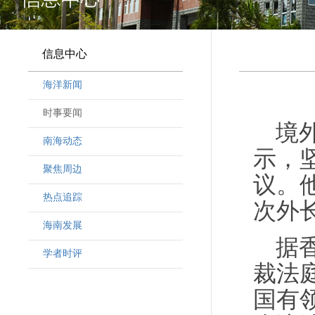
信息中心
海洋新闻
时事要闻
境
南海动态
示，
聚焦周边
议。
热点追踪
次外
海南发展
据
学者时评
裁法
国有