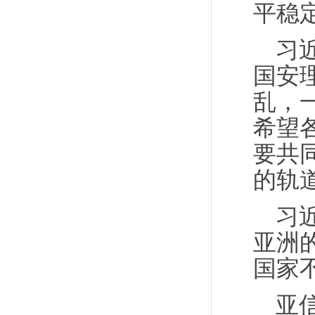
平稳
习
国安
乱，
希望
要共
的轨
习
亚洲
国家
亚