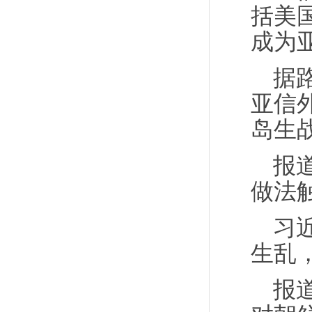
括美
成为
据
亚信
岛生
报
做法
习
生乱
报