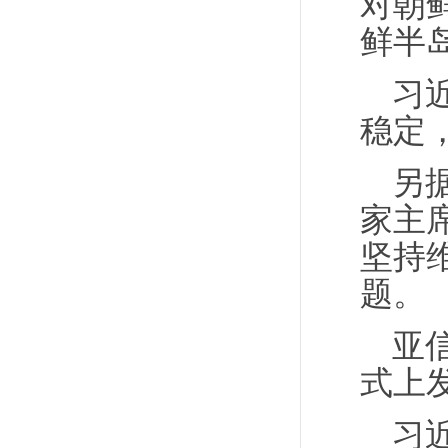
对朝
鲜半
习
稳定
另
家主
坚持
题。
亚
式上
习