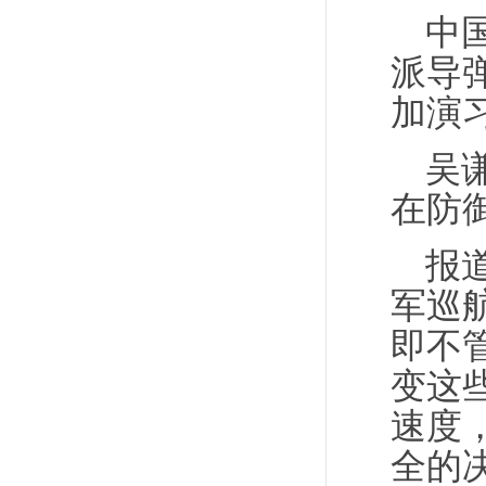
中
派导
加演
吴
在防
报
军巡
即不
变这
速度
全的