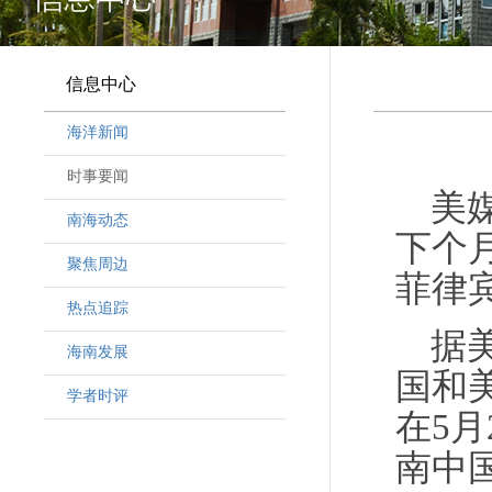
信息中心
海洋新闻
时事要闻
美
南海动态
下个
聚焦周边
菲律
热点追踪
据
海南发展
国和
学者时评
在5
南中