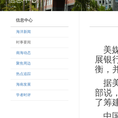
信息中心
海洋新闻
时事要闻
美
南海动态
展银
聚焦周边
衡，
热点追踪
据
海南发展
部说
学者时评
了筹
中