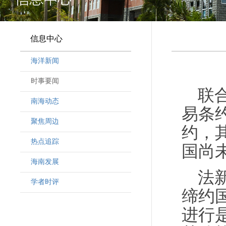
信息中心
海洋新闻
时事要闻
联
南海动态
易条
聚焦周边
约，
热点追踪
国尚
海南发展
法
学者时评
缔约
进行