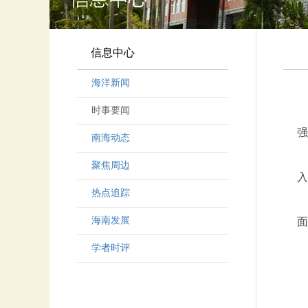
信息中心
海洋新闻
时事要闻
强
南海动态
聚焦周边
入
热点追踪
海南发展
面
学者时评