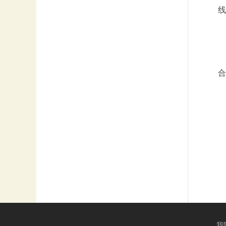
线
合
我