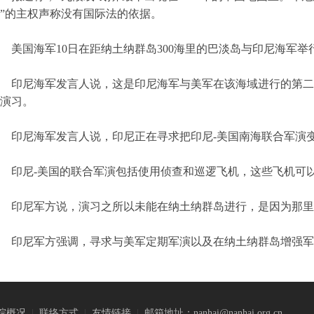
”的主权声称没有国际法的依据。
美国海军10日在距纳土纳群岛300海里的巴淡岛与印尼海军
印尼海军发言人说，这是印尼海军与美军在该海域进行的第二
演习。
印尼海军发言人说，印尼正在寻求把印尼-美国南海联合军演
印尼-美国的联合军演包括使用侦查和巡逻飞机，这些飞机可
印尼军方说，演习之所以未能在纳土纳群岛进行，是因为那里
印尼军方强调，寻求与美军定期军演以及在纳土纳群岛增强军
院概况
|
联络方式
|
友情链接
|
邮箱地址：nanhai@nanhai.org.cn