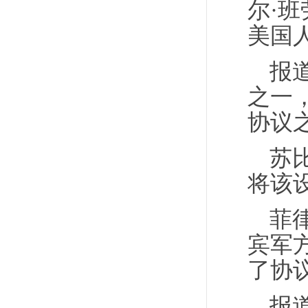
尔·
美国
报
之一
协议之
苏
将该
菲
宾军
了协
报