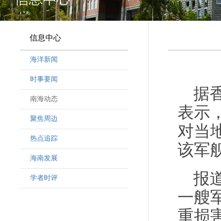
信息中心
海洋新闻
时事要闻
据
南海动态
表示
聚焦周边
对当
热点追踪
该军
海南发展
报
学者时评
一艘军
重损