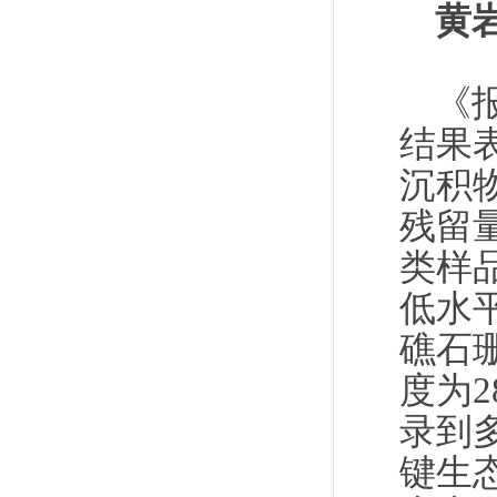
黄
《
结果
沉积
残留
类样
低水
礁石
度为
录到
键生