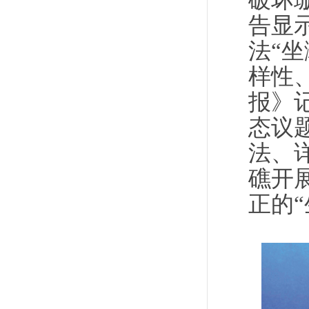
破坏
告显
法“
样性
报》
态议
法、
礁开
正的“