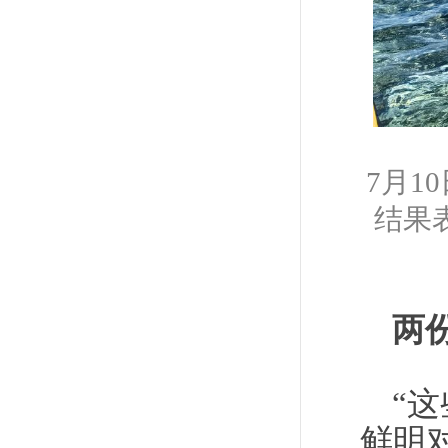
7月1
结果
两
“
鲜明