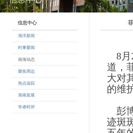
信息中心
海洋新闻
时事要闻
8
南海动态
道，
聚焦周边
大对
热点追踪
的维
海南发展
学者时评
彭
迹斑