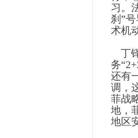
习。
刹”
术机
丁
务“
还有
调，
菲战
地，
地区