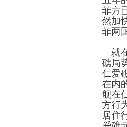
五年
菲方
然加
菲两
就
礁局
仁爱
在内
舰在
方行
居住
爱礁