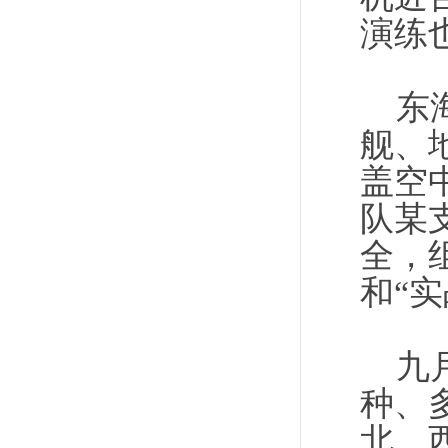
演练
东海
舰、
盖空
队某
全，
和“
九月
种、
北、西