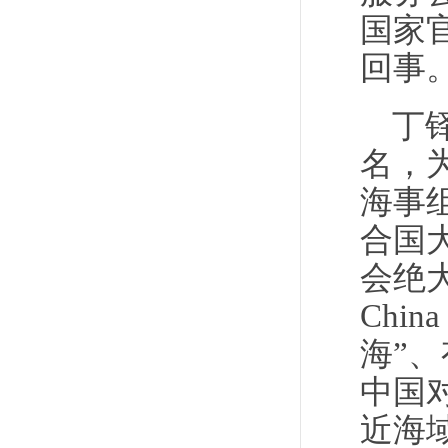
国家
回事
丁
名，
海事
合国
会绝大
Chi
海”
中国
近海