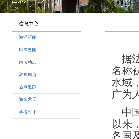
信息中心
海洋新闻
时事要闻
据
南海动态
名称
聚焦周边
水域
热点追踪
广为
海南发展
中
学者时评
以来
各国